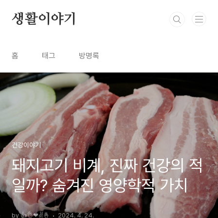
본문 바로가기
생활이야기
홈
태그
방명록
건강이야기
돼지고기 비계, 진짜 건강의 적
일까? 숨겨진 영양학적 가치
by 👍👌❤✌🤞
2024. 4. 24.