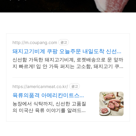
http://m.coupang.com
광고
돼지고기비계 쿠팡 오늘주문 내일도착 신선하
게
신선함 가득한 돼지고기비계, 로켓배송으로 문 앞까
지 빠르게! 입 안 가득 퍼지는 고소함, 돼지고기 쿠
팡에서 맛보세요.
https://americanmeat.co.kr/
광고
육류의품격 아메리칸미트스토
리 아메리칸미트스토리
농장에서 식탁까지, 신선한 고품질
의 미국산 육류 이야기를 알려드립
니다.