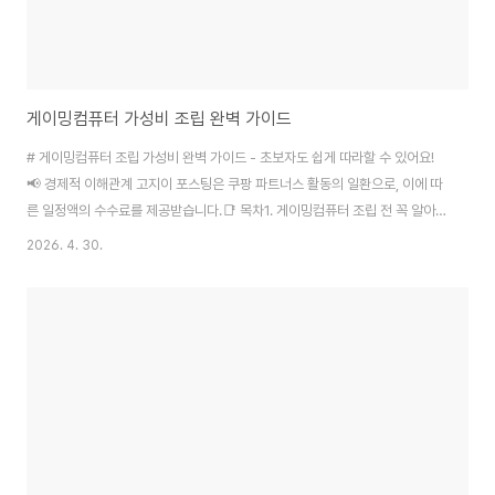
게이밍컴퓨터 가성비 조립 완벽 가이드
# 게이밍컴퓨터 조립 가성비 완벽 가이드 - 초보자도 쉽게 따라할 수 있어요!
📢 경제적 이해관계 고지이 포스팅은 쿠팡 파트너스 활동의 일환으로, 이에 따
른 일정액의 수수료를 제공받습니다.📑 목차1. 게이밍컴퓨터 조립 전 꼭 알아
야 할 기본 지식2. 예산별 게이밍PC 핵심 부품 구성3. 컴퓨터 조립 단계별 상
2026. 4. 30.
세 가이드4. 가성비 좋은 게임용 PC 완성품 추천5. 조립 후 최적화와 문제 해
결법게이밍컴퓨터를 직접 조립해보고 싶지만 어디서부터 시작해야 할지 막막
하셨죠? 제가 이번에 여러 업체를 돌아다니며 견적도 받아보고, 실제로 조립까
지 해본 경험을 토대로 완벽한 가이드를 만들어봤어요. 완제품보다 30-40%
저렴하게 더 좋은 성능의 게이밍컴퓨터를 만들 수 있는 방법을 모두 정리했습
니다.Photo by Ti..