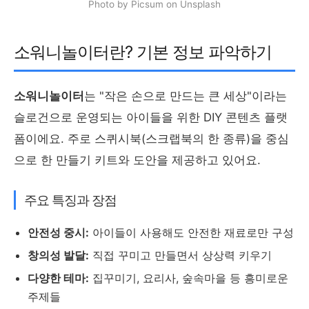
Photo by Picsum on Unsplash
소워니놀이터란? 기본 정보 파악하기
소워니놀이터
는 "작은 손으로 만드는 큰 세상"이라는
슬로건으로 운영되는 아이들을 위한 DIY 콘텐츠 플랫
폼이에요. 주로 스퀴시북(스크랩북의 한 종류)을 중심
으로 한 만들기 키트와 도안을 제공하고 있어요.
주요 특징과 장점
안전성 중시:
아이들이 사용해도 안전한 재료로만 구성
창의성 발달:
직접 꾸미고 만들면서 상상력 키우기
다양한 테마:
집꾸미기, 요리사, 숲속마을 등 흥미로운
주제들