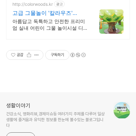
http://colorwoods.kr
광고
고급 그물놀이 '칼라우즈'
SINCE 2011
아름답고 독특하고 안전한 프리미
엄 실내 어린이 그물 놀이시설 디
자인, 설계, 조성
공감
구독하기
생활이야기
건강소식, 영화리뷰,경제이슈등 여러가지 주제를 다루어 일상
생활에 즐거움과 유익한 정보를 한눈에 볼수있는 블로그입니
다