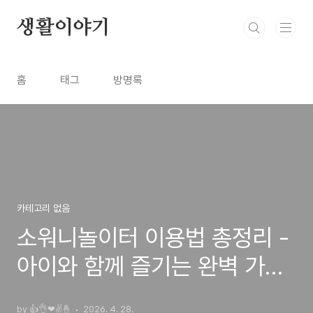
본문 바로가기
생활이야기
홈
태그
방명록
카테고리 없음
소워니놀이터 이용법 총정리 -
아이와 함께 즐기는 완벽 가이
드
by 👍👌❤✌🤞
2026. 4. 28.