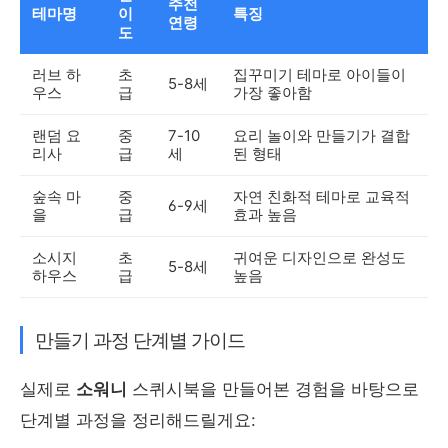
추천
테마명
이
특징
연령
도
러브 하
초
집꾸미기 테마로 아이들이
5-8세
우스
급
가장 좋아함
랜덤 요
중
7-10
요리 놀이와 만들기가 결합
리사
급
세
된 형태
숲속 마
중
자연 친화적 테마로 교육적
6-9세
을
급
효과 높음
소시지
초
귀여운 디자인으로 완성도
5-8세
하우스
급
높음
만들기 과정 단계별 가이드
실제로
소워니
스퀴시북을 만들어본 경험을 바탕으로
단계별 과정을 정리해드릴게요: