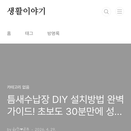
본문 바로가기
생활이야기
홈
태그
방명록
카테고리 없음
틈새수납장 DIY 설치방법 완벽
가이드! 초보도 30분만에 성공
하는 비법
by 👍👌❤✌🤞
2026. 4. 29.