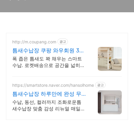
http://m.coupang.com
광고
틈새수납장 쿠팡 와우회원 30
일 반품
폭 좁은 틈새도 꽉 채우는 스마트
수납. 로켓배송으로 공간을 넓히세
요! 와우회원 무료배송, 30일 반품
으로 고민 없이 구매하세요. 5% 캐
시적립!
https://smartstore.naver.com/hansolhome
광고
틈새수납장 하루만에 완성 무
료실측,무료시공까지!
수납, 동선, 컬러까지 조화로운틈
새수납장 맞춤 감성 리뉴얼 매일
쓰는 주방, 디자인+실용성 까지 모
두 담아드려요!