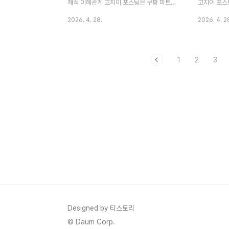
제대로 알면..
제적 이해관계 고지이 포스팅은 쿠팡 파트너
고지이 포스
스 활동의 일환으로, 이에 따른 일정액의 수
으로, 이에
2026. 4. 28.
2026. 4. 2
수료를 제공받습니다.📑 목차1. 연금저축계
니다.요즘 
좌가 왜 필요한가?2. 세액공제 혜택 완벽 분
프린터기에 
석3. 연금저축펀드 vs 연금저축보험 비교4.
가 이번에 
1
2
3
증권사별 추천 상품과 장단점5. 실전 투자 전
필요성을 절
략과 포트폴리오6. 개설 전 체크리스트매달
터 사무실 
월급에서 떼어가는 세금을 보면서 "이 돈 좀
모습을 보면
줄일 방법 없을까?" 생각해본 적 있으신가
상 사려고 보
요? 저도 그중 한 명이었어요. 그런데 이번에
골라야 할지
연금저축계좌에 대해 제대로 알아보니, 이게
저기 알아본
진짜 일석이조더라고요.노후 자금도 쌓고, 지
하려고 해요
금 당장 세금도 줄일 수 있다니! 처음엔 복잡
를 찾는 데 
해 보였는데, 정리해보니 생각보다 단순했어
벨프린터기 
요. 제가 여기저..
추천 BEST 3
Designed by 티스토리
© Daum Corp.