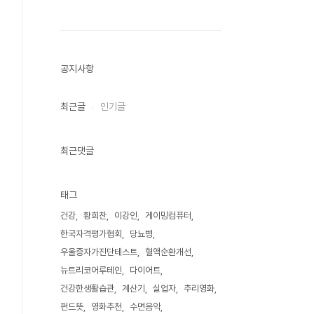
공지사항
최근글
인기글
최근댓글
태그
건강
황희찬
이강인
게이밍컴퓨터
한국자격평가협회
당뇨병
우울증자가진단테스트
혈액순환개선
뉴트리코어루테인
다이어트
건강한생활습관
계산기
실업자
추리영화
펀드뜻
영화추천
수면음악