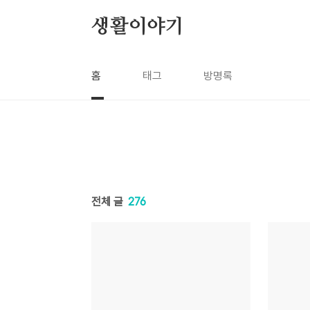
본문 바로가기
생활이야기
홈
태그
방명록
전체 글
276