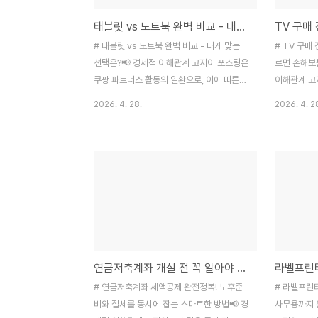
태블릿 vs 노트북 완벽 비교 - 내게 맞는 선택은?
# 태블릿 vs 노트북 완벽 비교 - 내게 맞는
# TV 구매
선택은?📢 경제적 이해관계 고지이 포스팅은
르면 손해보
쿠팡 파트너스 활동의 일환으로, 이에 따른
이해관계 고
일정액의 수수료를 제공받습니다.📑 목차1.
동의 일환으
2026. 4. 28.
2026. 4. 2
태블릿 vs 노트북, 근본적인 차이점2. 휴대
제공받습니다.
성과 편의성 대결3. 생산성과 업무 효율 비교
vs 미니LE
4. 미디어와 엔터테인먼트 활용도5. 가격대
시청 거리의 
와 가성비 분석6. 추천 모델 총정리7. 나에게
제와 앱 지원
맞는 선택 기준새 기기 하나 사려고 하는데,
트5. 소비전
태블릿과 노트북 사이에서 진짜 고민이 많으
천 모델과 
시죠? 제가 이번에 여러 제품들을 직접 써보
마음먹었는데
고 온라인에서 사용자 후기도 엄청 찾아봤는
니 너무 복잡
데, 생각보다 선택 기준이 명확하더라고요.요
4K, 8K.
연금저축계좌 개설 전 꼭 알아야 할 세액공제 혜택과 추천 상품
즘 태블릿도 노트북만큼 강력해지고, 노트북
이라 뭘 골
도 태블릿처럼 얇아지면서 경계가 점점 모호
근에 TV구
# 연금저축계좌 세액공제 완전정복! 노후준
# 라벨프린터
해지고 있어요. 하지만 각각의 강점과 약점을
결과, 정말 
비와 절세를 동시에 잡는 스마트한 방법📢 경
사무용까지 