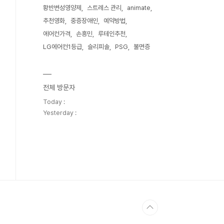
황반변성영양제
스트레스 관리
animate
추천영화
중증장애인
예약방법
에어컨가격
손흥민
루테인추천
LG에어컨1등급
슬리피솔
PSG
불면증
전체 방문자
Today :
Yesterday :